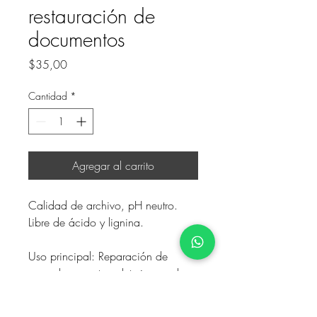
restauración de
documentos
Precio
$35,00
Cantidad
*
Agregar al carrito
Calidad de archivo, pH neutro. 
Libre de ácido y lignina.
Uso principal: Reparación de 
rasgaduras y otros deterioros sobre 
papel, documentos, mapas, entre 
otros objetos.